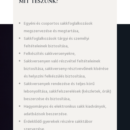
MIT TESZÜNK?
Egyéni és csoportos sakkfoglalkozások
megszervezése és megtartása,
Sakkfoglalkozások tárgyi és személyi
feltételeinek biztosítása,
Felkészítés sakkversenyekre,
Sakkversenyen való részvétel feltételeinek
biztosítása, sakkverseny résztvevőinek kísérése
és helyszíni felkészülés biztosítása,
Sakkversenyek rendezése és teljes körű
lebonyolítása, sakkfelszerelések (készletek, órák)
beszerzése és biztosítása,
Hagyományos és elektronikus sakk kiadványok,
adatbázisok beszerzése.
Érdeklődő gyerekek részére sakktábor
szervezése.