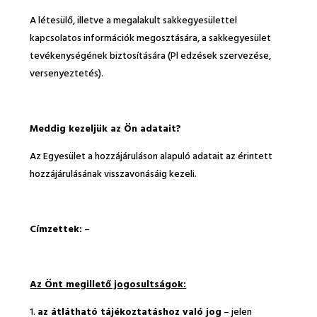
A létesülő, illetve a megalakult sakkegyesülettel
kapcsolatos információk megosztására, a sakkegyesület
tevékenységének biztosítására (Pl edzések szervezése,
versenyeztetés).
Meddig kezeljük az Ön adatait?
Az Egyesület a hozzájáruláson alapuló adatait az érintett
hozzájárulásának visszavonásáig kezeli.
Címzettek:
–
Az Önt megillető jogosultságok:
az átlátható tájékoztatáshoz való jog
– jelen