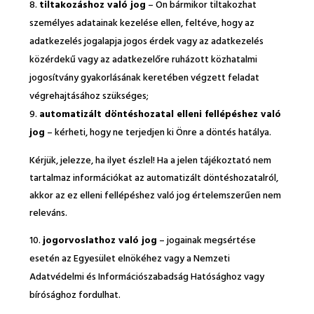
tiltakozáshoz való jog
– Ön bármikor tiltakozhat
személyes adatainak kezelése ellen, feltéve, hogy az
adatkezelés jogalapja jogos érdek vagy az adatkezelés
közérdekű vagy az adatkezelőre ruházott közhatalmi
jogosítvány gyakorlásának keretében végzett feladat
végrehajtásához szükséges;
automatizált döntéshozatal elleni fellépéshez való
jog
– kérheti, hogy ne terjedjen ki Önre a döntés hatálya.
Kérjük, jelezze, ha ilyet észlel! Ha a jelen tájékoztató nem
tartalmaz információkat az automatizált döntéshozatalról,
akkor az ez elleni fellépéshez való jog értelemszerűen nem
releváns.
jogorvoslathoz való jog
– jogainak megsértése
esetén az Egyesület elnökéhez vagy a Nemzeti
Adatvédelmi és Információszabadság Hatósághoz vagy
bírósághoz fordulhat.