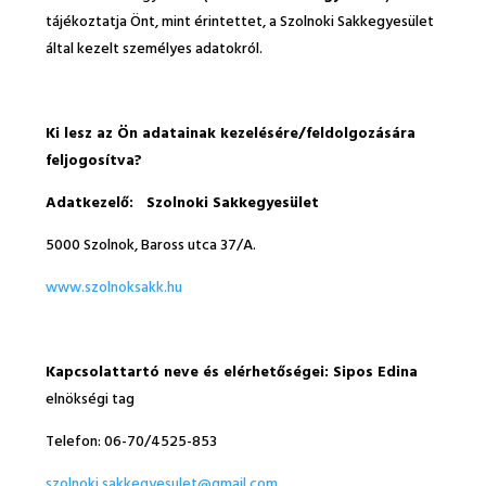
tájékoztatja Önt, mint érintettet, a Szolnoki Sakkegyesület
által kezelt személyes adatokról.
Ki lesz az Ön adatainak kezelésére/feldolgozására
feljogosítva?
Adatkezelő: Szolnoki Sakkegyesület
5000 Szolnok, Baross utca 37/A.
www.szolnoksakk.hu
Kapcsolattartó neve és elérhetőségei: Sipos Edina
elnökségi tag
Telefon: 06-70/4525-853
szolnoki.sakkegyesulet@gmail.com