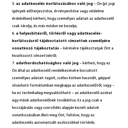
az adatkezelés korlátozásához való jog
– Ön (pl. jogi
igények előterjesztése, érvényesítése vagy védelme
érdekében) kérheti, hogy személyes adatait az adatkezelő
csak tárolja, és más módon ne kezelje;
a helyesbítésről, törlésről vagy adatkezelés-
korlátozásról tájékoztatott címzettek személyére
vonatkozó tájékoztatás
– kérésére tájékoztatjuk Önt a
hivatkozott címzettekről;
adathordozhatósághoz való jog
– kérheti, hogy az
Ön által az adatkezelő rendelkezésére bocsátott
személyes adatait tagolt, széles körben használt, géppel
olvasható formátumban megkapja az adatkezelőtől, vagy –
ha ez technikailag megvalósítható – az adatkezelő azokat
egy másik adatkezelőnek továbbítsa. Ez a jog csak a
hozzájárulás vagy szerződés alapján kezelt adatok
vonatkozásában illeti meg Önt, feltéve, hogy az
adatkezelés automatizált eszközökkel történik;