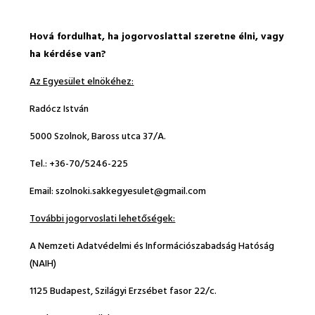
Hová fordulhat, ha jogorvoslattal szeretne élni, vagy
ha kérdése van?
Az Egyesület elnökéhez:
Radócz István
5000 Szolnok, Baross utca 37/A.
Tel.: +36-70/5246-225
Email: szolnoki.sakkegyesulet@gmail.com
További jogorvoslati lehetőségek:
A Nemzeti Adatvédelmi és Információszabadság Hatóság
(NAIH)
1125 Budapest, Szilágyi Erzsébet fasor 22/c.